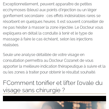
Exceptionnellement, peuvent apparaître de petites
ecchymoses (bleus) aux points d’injection ou un léger
gonflement secondaire : ces effets indésirables rares se
résorbent en quelques heures. Il est souvent conseiller de
ne pas hésiter à masser la zone injectée. Le Docteur vous
expliquera en détail la conduite à tenir et le type de
massage à faire le cas échéant, selon les injections
réalisées.
Seule une analyse détaillée de votre visage en
consultation permettra au Docteur Cozanet de vous
apporter la meilleure indication thérapeutique à suivre et la
ou les zones à traiter pour obtenir le résultat souhaité.
F
Comment tonifier et lifter l’ovale du
visage sans chirurgie ?
F