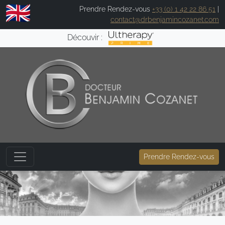
Prendre Rendez-vous
+33 (0) 1 42 22 86 51
|
contact@drbenjamincozanet.com
Découvir :
Prendre Rendez-vous