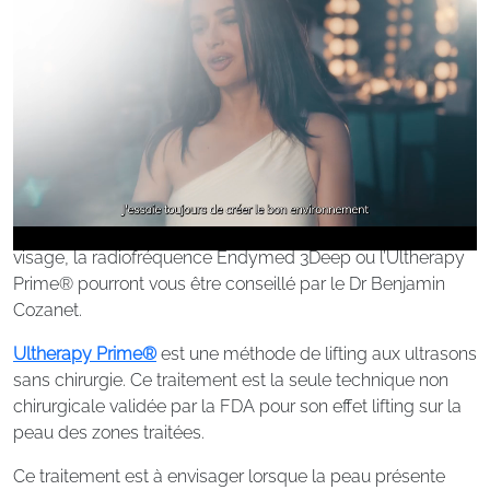
Pour tonifier et redensifier la peau au niveau de l’ovale du
visage, la radiofréquence Endymed 3Deep ou l’Ultherapy
Prime® pourront vous être conseillé par le Dr Benjamin
Cozanet.
Ultherapy Prime®
est une méthode de lifting aux ultrasons
sans chirurgie. Ce traitement est la seule technique non
chirurgicale validée par la FDA pour son effet lifting sur la
peau des zones traitées.
Ce traitement est à envisager lorsque la peau présente