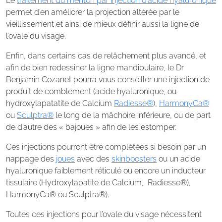
Le
traitement du menton par injection d’acide hyaluronique
permet d’en améliorer la projection altérée par le
vieillissement et ainsi de mieux définir aussi la ligne de
l’ovale du visage.
Enfin, dans certains cas de relâchement plus avancé, et
afin de bien redessiner la ligne mandibulaire, le Dr
Benjamin Cozanet pourra vous conseiller une injection de
produit de comblement (acide hyaluronique, ou
hydroxylapatatite de Calcium
Radiesse®
),
HarmonyCa®
ou
Sculptra®
le long de la mâchoire inférieure, ou de part
de d’autre des « bajoues » afin de les estomper.
Ces injections pourront être complétées si besoin par un
nappage des
joues
avec des
skinboosters
ou un acide
hyaluronique faiblement réticulé ou encore un inducteur
tissulaire (Hydroxylapatite de Calcium, Radiesse®),
HarmonyCa® ou Sculptra®).
Toutes ces injections pour l’ovale du visage nécessitent