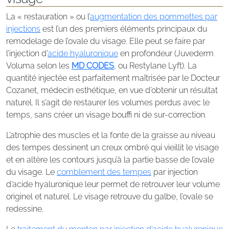
La « restauration » ou l’
augmentation des pommettes par
injections
est l’un des premiers éléments principaux du
remodelage de l’ovale du visage. Elle peut se faire par
l’injection d’
acide hyaluronique
en profondeur (Juvederm
Voluma selon les
MD CODES
, ou Restylane Lyft). La
quantité injectée est parfaitement maîtrisée par le Docteur
Cozanet, médecin esthétique, en vue d’obtenir un résultat
naturel. Il s’agit de restaurer les volumes perdus avec le
temps, sans créer un visage bouffi ni de sur-correction.
L’atrophie des muscles et la fonte de la graisse au niveau
des tempes dessinent un creux ombré qui vieillit le visage
et en altère les contours jusqu’à la partie basse de l’ovale
du visage. Le
comblement des tempes
par injection
d’acide hyaluronique leur permet de retrouver leur volume
originel et naturel. Le visage retrouve du galbe, l’ovale se
redessine.