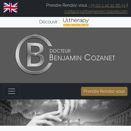
Prendre Rendez-vous
+33 (0) 1 42 22 86 51
|
contact@drbenjamincozanet.com
Découvir :
Prendre Rendez-vous