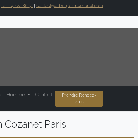
 (0) 1 42 22 86 51
|
contact@drbenjamincozanet.com
ace Homme
Contact
Prendre Rendez-
vous
n Cozanet Paris