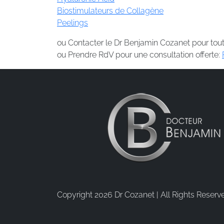
Biostimulateurs de Collagène
Peelings
ou Contacter le Dr Benjamin Cozanet pour tout
ou Prendre RdV pour une consultation offerte:
Copyright 2026 Dr Cozanet | All Rights Reserv