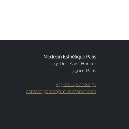
Médecin Esthétique Paris
231 Rue Saint Honoré
75001 Paris
+33 (0) 1 42 22 86 51
contact@drbenjamincozanet.com