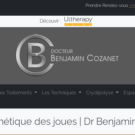
Prendre Rendez-vous
+33
Découvir :
es Traitements
Les Techniques
Cryolipolyse
Esp
hétique des joues | Dr Benjami