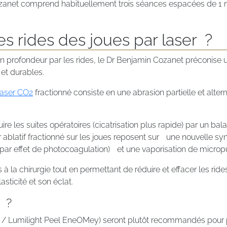
zanet comprend habituellement trois séances espacées de 1 m
les rides des joues par laser ?
 profondeur par les rides, le Dr Benjamin Cozanet préconise 
 et durables.
laser CO2
fractionné consiste en une abrasion partielle et alte
ire les suites opératoires (cicatrisation plus rapide) par un b
ablatif fractionné sur les joues reposent sur une nouvelle syn
(par effet de photocoagulation) et une vaporisation de micropu
 la chirurgie tout en permettant de réduire et effacer les rid
sticité et son éclat.
 ?
el / Lumilight Peel EneOMey) seront plutôt recommandés pour 