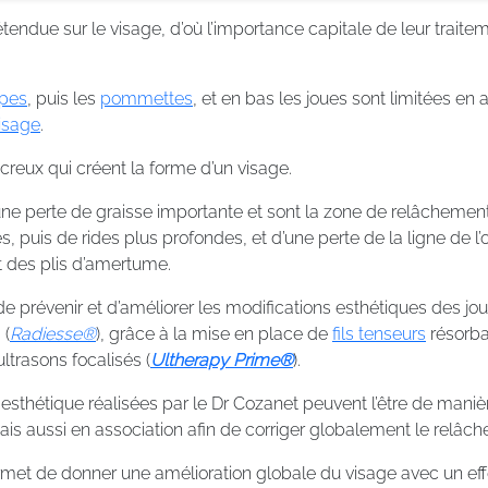
étendue sur le visage, d’où l’importance capitale de leur trait
pes
, puis les
pommettes
, et en bas les joues sont limitées en 
isage
.
creux qui créent la forme d’un visage.
une perte de graisse importante et sont la zone de relâcheme
s, puis de rides plus profondes, et d’une perte de la ligne de l
t des plis d’amertume.
de prévenir et d’améliorer les modifications esthétiques des jou
 (
Radiesse®
), grâce à la mise en place de
fils tenseurs
résorba
ultrasons focalisés (
Ultherapy Prime®
).
esthétique réalisées par le Dr Cozanet peuvent l’être de mani
ais aussi en association afin de corriger globalement le relâc
permet de donner une amélioration globale du visage avec un e