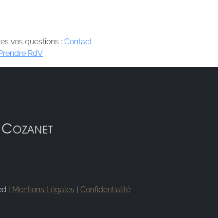
es vos questions :
Contact
Prendre RdV
ed |
Mentions Légales
|
Confidentialité