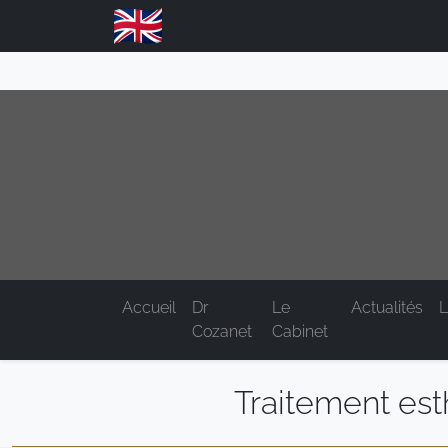
Accueil
Dr
Le
Actualités
L
Cozanet
Cabinet
Traitement est