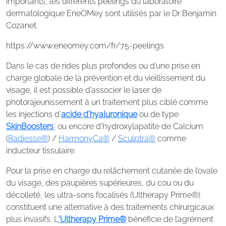
importants, les différents peelings du laboratoire
dermatologique EneOMey sont utilisés par le Dr Benjamin
Cozanet.
https://www.eneomey.com/fr/75-peelings
Dans le cas de rides plus profondes ou d’une prise en
charge globale de la prévention et du vieillissement du
visage, il est possible d’associer le laser de
photorajeunissement à un traitement plus ciblé comme
les injections d’
acide d’hyaluronique
ou de type
SkinBoosters
, ou encore d’hydroxylapatite de Calcium
(
Radiesse®
) /
HarmonyCa®
/
Sculptra®
comme
inducteur tissulaire.
Pour la prise en charge du relâchement cutanée de l’ovale
du visage, des paupières supérieures, du cou ou du
décolleté, les ultra-sons focalisés (Ultherapy Prime®)
constituent une alternative à des traitements chirurgicaux
plus invasifs. L
’Ultherapy Prime®
bénéficie de l’agrément