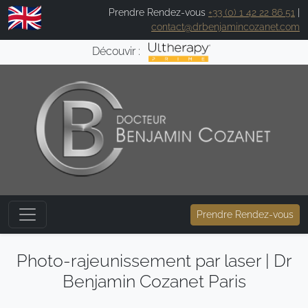
Prendre Rendez-vous
+33 (0) 1 42 22 86 51
|
contact@drbenjamincozanet.com
Découvir :
Prendre Rendez-vous
Photo-rajeunissement par laser | Dr
Benjamin Cozanet Paris