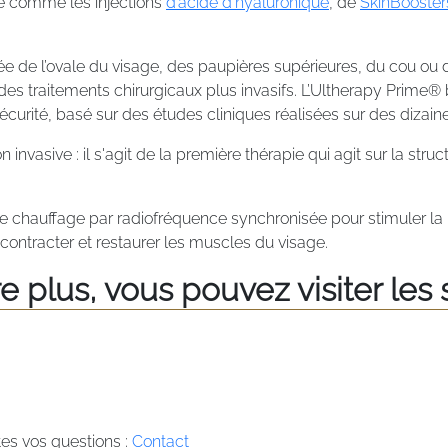
lé comme les injections
d’acide d’hyaluronique
, de
SkinBooster
e de l’ovale du visage, des paupières supérieures, du cou ou 
 des traitements chirurgicaux plus invasifs. L’Ultherapy Prime®
sécurité, basé sur des études cliniques réalisées sur des dizain
invasive : il s'agit de la première thérapie qui agit sur la struct
chauffage par radiofréquence synchronisée pour stimuler la pr
ontracter et restaurer les muscles du visage.
 plus, vous pouvez visiter les s
es vos questions :
Contact