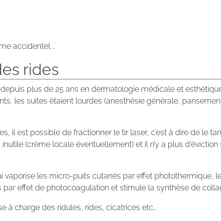
me accidentel ..
des rides
s depuis plus de 25 ans en dermatologie médicale et esthétique.
ellents, les suites étaient lourdes (anesthésie générale, panse
il est possible de fractionner le tir laser, c’est à dire de le t
s inutile (crème locale éventuellement) et il n’y a plus d’évictio
qui vaporise les micro-puits cutanés par effet photothermique, l
s par effet de photocoagulation et stimule la synthèse de coll
e à charge des ridules, rides, cicatrices etc…