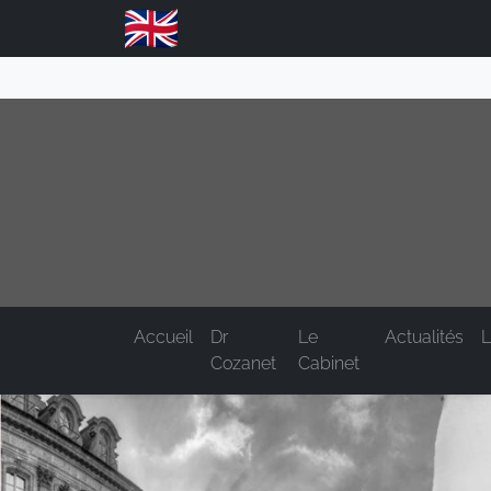
Accueil
Dr
Le
Actualités
L
Cozanet
Cabinet