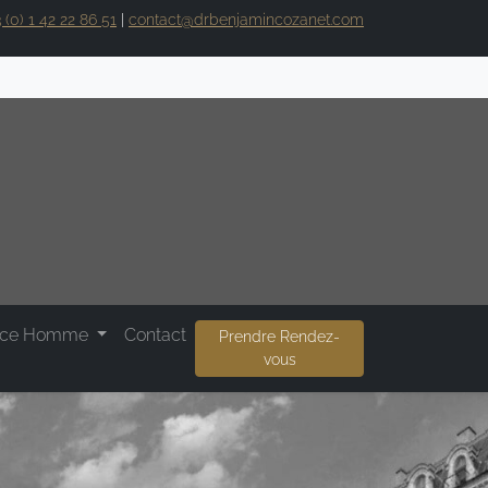
 (0) 1 42 22 86 51
|
contact@drbenjamincozanet.com
ace Homme
Contact
Prendre Rendez-
vous