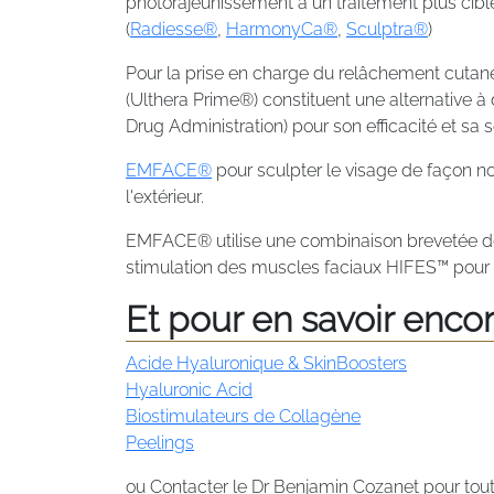
photorajeunissement à un traitement plus cib
(
Radiesse®
,
HarmonyCa®
,
Sculptra®
)
Pour la prise en charge du relâchement cutané
(Ulthera Prime®) constituent une alternative à
Drug Administration) pour son efficacité et sa 
EMFACE®
pour sculpter le visage de façon non 
l'extérieur.
EMFACE® utilise une combinaison brevetée de 
stimulation des muscles faciaux HIFES™ pour c
Et pour en savoir encore
Acide Hyaluronique & SkinBoosters
Hyaluronic Acid
Biostimulateurs de Collagène
Peelings
ou Contacter le Dr Benjamin Cozanet pour tout