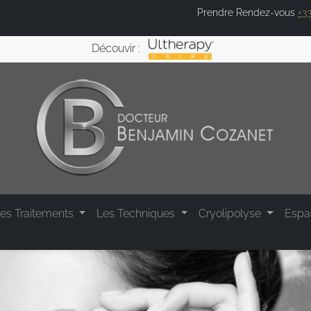
Prendre Rendez-vous
+33
Découvir :
es Traitements
Les Techniques
Cryolipolyse
Esp