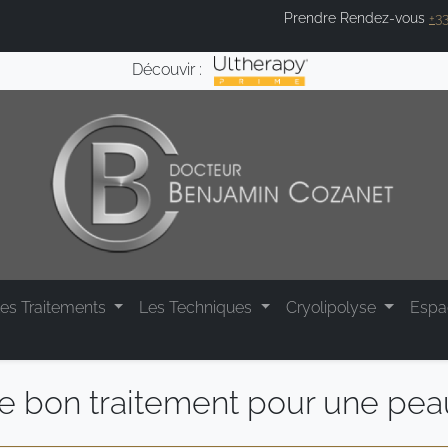
Prendre Rendez-vous
+33
Découvir :
es Traitements
Les Techniques
Cryolipolyse
Esp
e bon traitement pour une peau