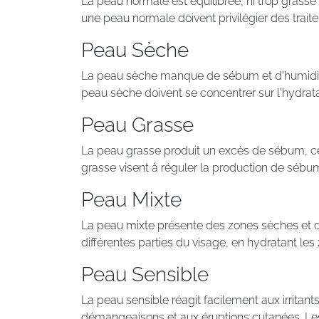
La peau normale est équilibrée, ni trop grasse
une peau normale doivent privilégier des trait
Peau Sèche
La peau sèche manque de sébum et d'humidité.
peau sèche doivent se concentrer sur l'hydratat
Peau Grasse
La peau grasse produit un excès de sébum, ce 
grasse visent à réguler la production de sébum
Peau Mixte
La peau mixte présente des zones sèches et de
différentes parties du visage, en hydratant le
Peau Sensible
La peau sensible réagit facilement aux irritan
démangeaisons et aux éruptions cutanées. Les 